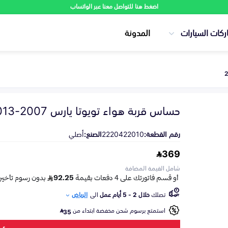
اضغط هنا للتواصل معنا عبر الواتساب
ركات السيارات
المدونة
حساس قربة هواء تويوتا يارس 2007-2013
رقم القطعة:
2220422010
الصنع:
أصلي
369
شامل القيمة المضافة
تصلك
خلال 2 - 5 أيام عمل
الى
الرياض
استمتع برسوم شحن مخفضة ابتداء من
35