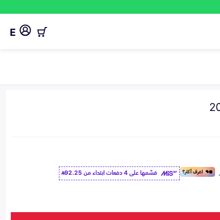
E
قسّمها على 4 دفعات ابتداء من
92.25