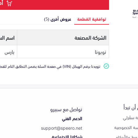
أض
توافقية القطعة
عروض أخرى (5)
الشركة المصنعة
اسم الس
تويوتا
يارس
تزويدنا برقم الهيكل (VIN) في صفحة السلة يضمن التطابق التام للقطعة مع سيارتك
أن تبدأ
تواصل مع سبيرو
 سعّرلي
الدعم الفني
ة الخصوصية
support@speero.net
شبكاتنا الاجتماعية
وط والأحكام