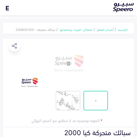
E
الرئيسية
أقسام القطع
المكائن، القيرات وملحقاتها
سبائك متحركة - 2306037200
*
الصورة توضيحية قد لا تتطابق مع المنتج النهائي
سبائك متحركة كيا 2000