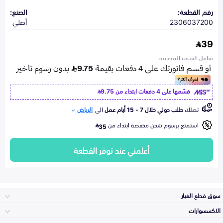
رقم القطعة:
الصنع:
2306037200
أصلي
39
شامل القيمة المضافة
قسّمها على 4 دفعات ابتداء من
9.75
تصلك
طلب دولي خلال 7 - 15 أيام عمل
الى
الرياض
استمتع برسوم شحن مخفضة ابتداء من
35
أعلمني عند توفر القطعة
سوق قطع الغيار
الاكسسوارات
الصدامات و الشبوك