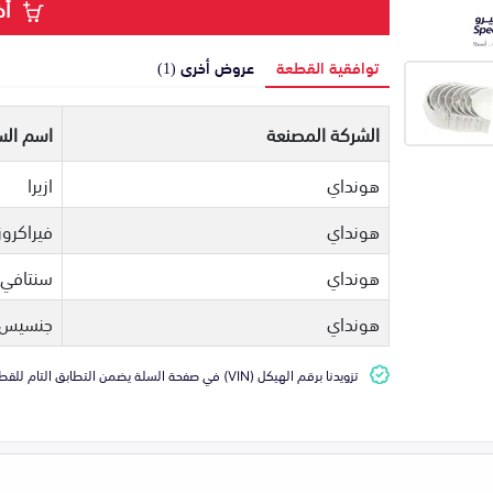
أض
توافقية القطعة
عروض أخرى (1)
الشركة المصنعة
اسم الس
هونداي
ازيرا
هونداي
فيراكروز
هونداي
سنتافي
هونداي
جنسيس
تزويدنا برقم الهيكل (VIN) في صفحة السلة يضمن التطابق التام للقطعة مع سيارتك