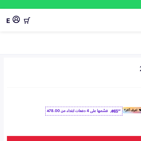
E
قسّمها على 4 دفعات ابتداء من
78.00