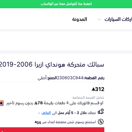
اضغط هنا للتواصل معنا عبر الواتساب
ركات السيارات
المدونة
سبائك متحركة هونداي ازيرا 2006-2019
رقم القطعة:
230603C944
الصنع:
أصلي
312
شامل القيمة المضافة
تصلك
خلال 2 - 5 أيام عمل
الى
الرياض
استمتع برسوم شحن مخفضة ابتداء من
35