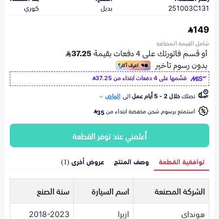
251003C131
بديل
كوري
149
شامل القيمة المضافة
قسّمها على 4 دفعات ابتداء من
37.25
تصلك
خلال 2 - 5 أيام عمل
الى
الرياض
استمتع برسوم شحن مخفضة ابتداء من
35
أعلمني عند توفر القطعة
توافقية القطعة
وصف المنتج
عروض أخرى (1)
الشركة المصنعة
اسم السيارة
سنة الصنع
هونداي
ازيرا
2018-2023