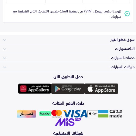
تزويدنا برقم الهيكل (VIN) في صفحة السلة يضمن التطابق التام للقطعة مع
سيارتك
سوق قطع الغيار
الاكسسوارات
الصدامات و الشبوك
خدمات السيارات
والواجهة
الاكسسوارات
ماركات السيارات
الأكثر مبيعاً
حمل التطبيق الان
المكائن، القيرات
تويوتا
وملحقاتها
لوازم الرحلات
صيانة
طرق الدفع المتاحة
الشمعات
هيونداي
والاصطبات (الاضاءة)
اكسسوارات العناية
التلميع والعناية
الفرامل والأقمشة
شبكاتنا الاجتماعية
كيا