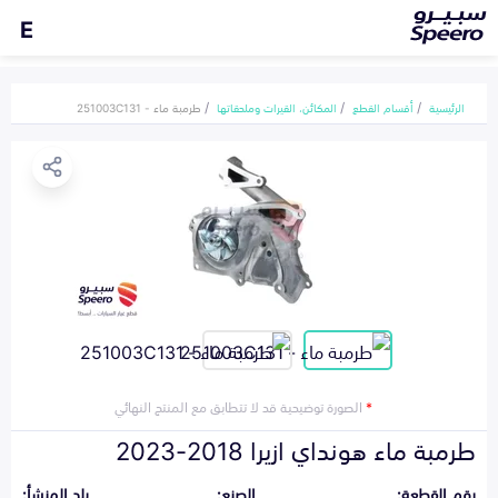
E
الرئيسية
أقسام القطع
المكائن، القيرات وملحقاتها
طرمبة ماء - 251003C131
*
الصورة توضيحية قد لا تتطابق مع المنتج النهائي
طرمبة ماء هونداي ازيرا 2018-2023
رقم القطعة:
الصنع:
بلد المنشأ: