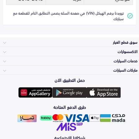
تزويدنا برقم الهيكل (VIN) في صفحة السلة يضمن التطابق التام للقطعة مع
سيارتك
سوق قطع الغيار
الاكسسوارات
الصدامات و الشبوك
خدمات السيارات
والواجهة
الاكسسوارات
ماركات السيارات
الأكثر مبيعاً
حمل التطبيق الان
المكائن، القيرات
تويوتا
وملحقاتها
لوازم الرحلات
صيانة
طرق الدفع المتاحة
الشمعات
هيونداي
والاصطبات (الاضاءة)
اكسسوارات العناية
التلميع والعناية
الفرامل والأقمشة
شبكاتنا الاجتماعية
كيا