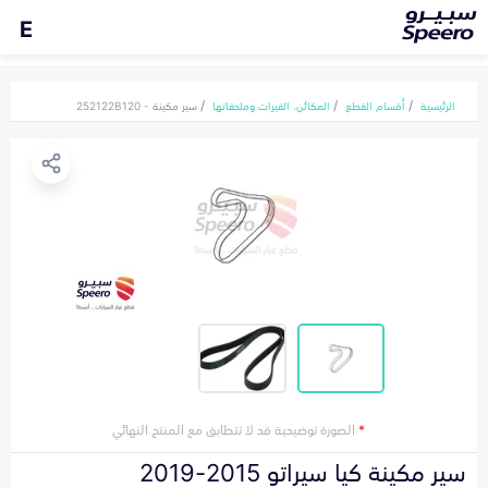
E
الرئيسية
أقسام القطع
المكائن، القيرات وملحقاتها
سير مكينة - 252122B120
*
الصورة توضيحية قد لا تتطابق مع المنتج النهائي
سير مكينة كيا سيراتو 2015-2019