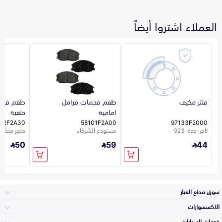
العملاء اشتروا أيضاً
فلتر مكيف
طقم فحمات فرامل
طقم فحم
امامية
خلفية
02F2A30
58101F2A00
97133F2000
تاجر-جدة-923
مستودع الشركاء
متجر محلي 26
50
59
44
سوق قطع الغيار
الاكسسوارات
الصدامات و الشبوك
خدمات السيارات