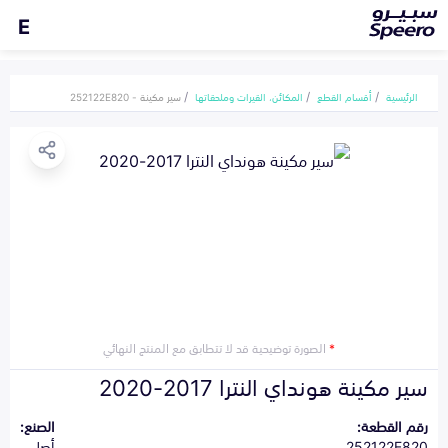
E
الرئيسية
أقسام القطع
المكائن، القيرات وملحقاتها
سير مكينة - 252122E820
*
الصورة توضيحية قد لا تتطابق مع المنتج النهائي
سير مكينة هونداي النترا 2017-2020
رقم القطعة:
الصنع:
252122E820
أصلي