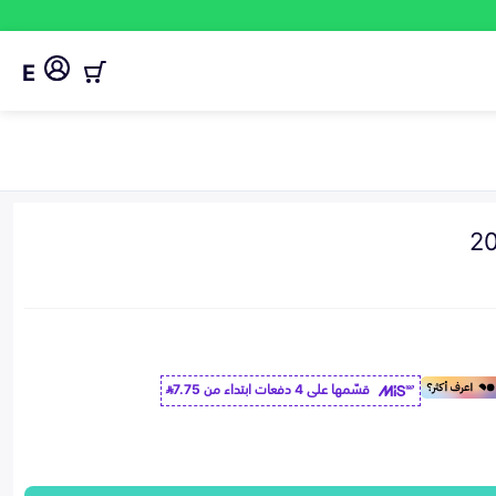
E
قسّمها على 4 دفعات ابتداء من
7.75