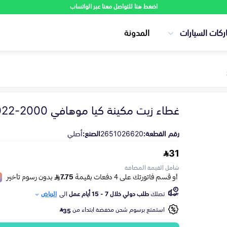
اضغط هنا للتواصل معنا عبر الواتساب
ركات السيارات
المدونة
غطاء زيت مكينة كيا موهافي 2000-2022
رقم القطعة:
2651026620
الصنع:
أصلي
31
شامل القيمة المضافة
تصلك
طلب دولي خلال 7 - 15 أيام عمل
الى
الرياض
استمتع برسوم شحن مخفضة ابتداء من
35