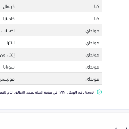
كيا
كرنفال
كيا
كادينزا
هونداي
اكسنت
هونداي
النترا
هونداي
إتش ون
هونداي
سوناتا
هونداي
فوليستر
تزويدنا برقم الهيكل (VIN) في صفحة السلة يضمن التطابق التام للقطعة مع سيارتك