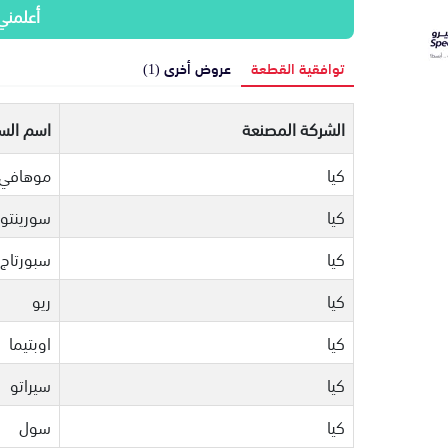
أعلمني
توافقية القطعة
عروض أخرى (1)
الشركة المصنعة
اسم السي
كيا
موهافي
كيا
سورينتو
كيا
سبورتاج
كيا
ريو
كيا
اوبتيما
كيا
سيراتو
كيا
سول