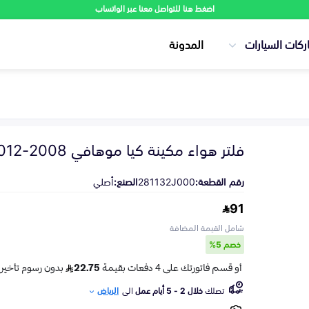
اضغط هنا للتواصل معنا عبر الواتساب
ركات السيارات
المدونة
فلتر هواء مكينة كيا موهافي 2008-2012
رقم القطعة:
281132J000
الصنع:
أصلي
91
شامل القيمة المضافة
خصم 5%
تصلك
خلال 2 - 5 أيام عمل
الى
الرياض