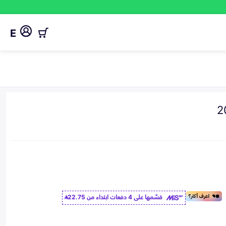
E
قسّمها على 4 دفعات ابتداء من
22.75