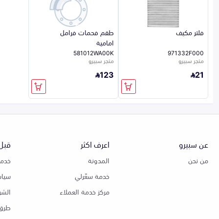
فلتر مكيف
طقم فحمات فرامل
امامية
581012WA00K
971332F000
متجر سبيرو
متجر سبيرو
123
21
عن سبيرو
اعرف اكثر
قبل 
من نحن
المدونة
خدمة
خدمة سعّرلي
سياس
مركز خدمة العملاء
الشر
طرق 