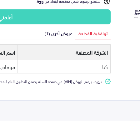
استمتع برسوم شحن مخفضة ابتداء من
35
أعلمني
توافقية القطعة
عروض أخرى (1)
الشركة المصنعة
اسم الس
كيا
موهافي
تزويدنا برقم الهيكل (VIN) في صفحة السلة يضمن التطابق التام للقطعة مع سيارتك