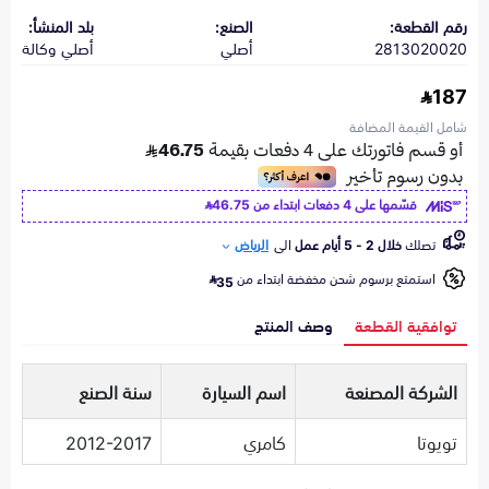
رقم القطعة:
الصنع:
بلد المنشأ:
2813020020
أصلي
أصلي وكالة
187
شامل القيمة المضافة
قسّمها على 4 دفعات ابتداء من
46.75
تصلك
خلال 2 - 5 أيام عمل
الى
الرياض
استمتع برسوم شحن مخفضة ابتداء من
35
توافقية القطعة
وصف المنتج
الشركة المصنعة
اسم السيارة
سنة الصنع
تويوتا
كامري
2012-2017