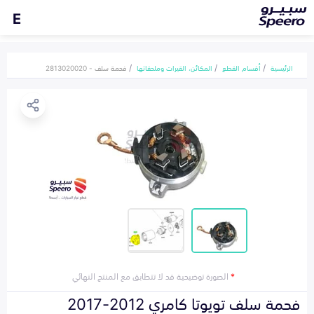
E
الرئيسية
أقسام القطع
المكائن، القيرات وملحقاتها
فحمة سلف - 2813020020
*
الصورة توضيحية قد لا تتطابق مع المنتج النهائي
فحمة سلف تويوتا كامري 2012-2017