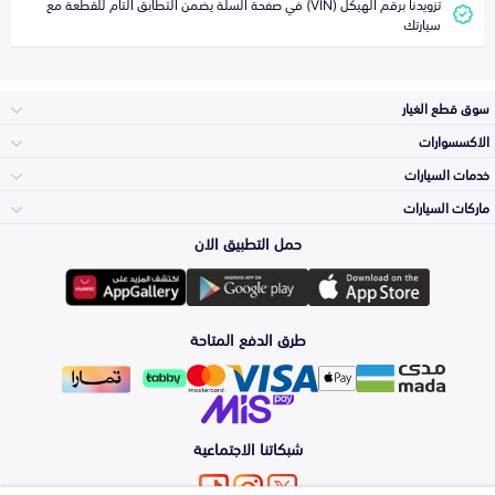
تزويدنا برقم الهيكل (VIN) في صفحة السلة يضمن التطابق التام للقطعة مع
سيارتك
سوق قطع الغيار
الاكسسوارات
الصدامات و الشبوك
خدمات السيارات
والواجهة
الاكسسوارات
ماركات السيارات
الأكثر مبيعاً
حمل التطبيق الان
المكائن، القيرات
تويوتا
وملحقاتها
لوازم الرحلات
صيانة
طرق الدفع المتاحة
الشمعات
هيونداي
والاصطبات (الاضاءة)
اكسسوارات العناية
التلميع والعناية
الفرامل والأقمشة
شبكاتنا الاجتماعية
كيا
الزيوت و السوائل