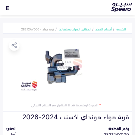
E
الرئيسية
أقسام القطع
المكائن، القيرات وملحقاتها
قربة هواء - 28212AY000
*
الصورة توضيحية قد لا تتطابق مع المنتج النهائي
قربة هواء هونداي اكسنت 2024-2026
رقم القطعة:
الصنع:
28212AY000
أصلي