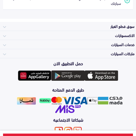
سيارتك
سوق قطع الغيار
الاكسسوارات
الصدامات و الشبوك
خدمات السيارات
والواجهة
الاكسسوارات
ماركات السيارات
الأكثر مبيعاً
حمل التطبيق الان
المكائن، القيرات
تويوتا
وملحقاتها
لوازم الرحلات
صيانة
طرق الدفع المتاحة
الشمعات
هيونداي
والاصطبات (الاضاءة)
اكسسوارات العناية
التلميع والعناية
الفرامل والأقمشة
شبكاتنا الاجتماعية
كيا
الزيوت و السوائل
حماية مقدمة السيارة