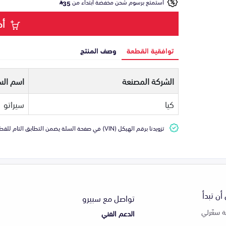
استمتع برسوم شحن مخفضة ابتداء من
35
أض
توافقية القطعة
وصف المنتج
الشركة المصنعة
اسم الس
كيا
سيراتو
تزويدنا برقم الهيكل (VIN) في صفحة السلة يضمن التطابق التام للقطعة مع سيارتك
أن تبدأ
تواصل مع سبيرو
 سعّرلي
الدعم الفني