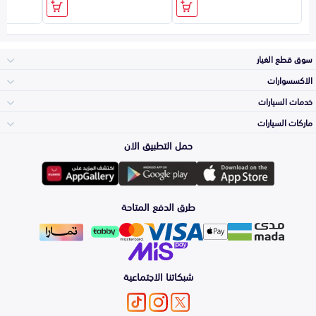
سوق قطع الغيار
الاكسسوارات
الصدامات و الشبوك
خدمات السيارات
والواجهة
الاكسسوارات
ماركات السيارات
الأكثر مبيعاً
حمل التطبيق الان
المكائن، القيرات
تويوتا
وملحقاتها
لوازم الرحلات
صيانة
طرق الدفع المتاحة
الشمعات
هيونداي
والاصطبات (الاضاءة)
اكسسوارات العناية
التلميع والعناية
الفرامل والأقمشة
شبكاتنا الاجتماعية
كيا
الزيوت و السوائل
اصلاح الطلاء