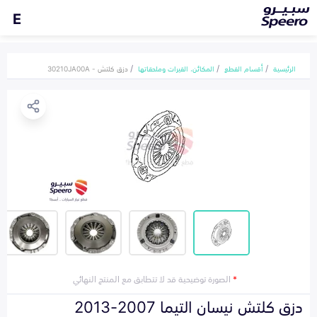
E
الرئيسية
أقسام القطع
المكائن، القيرات وملحقاتها
دزق كلتش - 30210JA00A
*
الصورة توضيحية قد لا تتطابق مع المنتج النهائي
دزق كلتش نيسان التيما 2007-2013