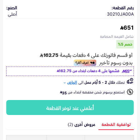
رقم القطعة:
الصنع:
30210JA00A
أصلي
651
شامل القيمة المضافة
خصم 5%
قسّمها على 4 دفعات ابتداء من
162.75
تصلك
خلال 2 - 5 أيام عمل
الى
الرياض
استمتع برسوم شحن مخفضة ابتداء من
35
أعلمني عند توفر القطعة
توافقية القطعة
عروض أخرى (2)