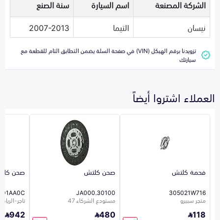
الشركة المصنعة
اسم السيارة
سنة الصنع
نيسان
التيما
2007-2013
تزويدنا برقم الهيكل (VIN) في صفحة السلة يضمن التطابق التام للقطعة مع
سيارتك
العملاء اشتروا أيضاً
فحمة كلتش
صحن كلتش
صحن كلت
401AA0C
30100.JA000
305021W716
متجر سبيرو
مستودع الشركاء 47
تاجر-الرياض-5
942
480
118