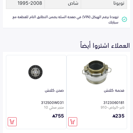
تويوتا
شاص
1995-2008
تزويدنا برقم الهيكل (VIN) في صفحة السلة يضمن التطابق التام للقطعة مع
سيارتك
العملاء اشتروا أيضاً
فحمة كلتش
صحن كلتش
312500W031
3123060181
تاجر-الرياض-910
متجر محلي 10
755
235