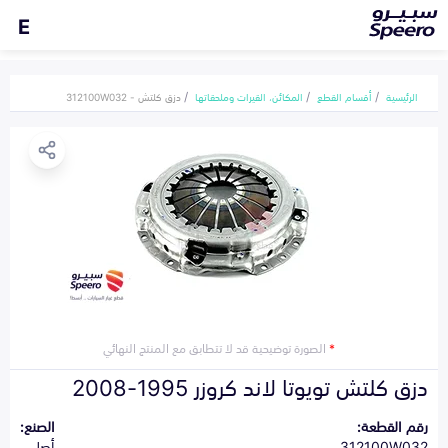
E
الرئيسية
أقسام القطع
المكائن، القيرات وملحقاتها
دزق كلتش - 312100W032
*
الصورة توضيحية قد لا تتطابق مع المنتج النهائي
دزق كلتش تويوتا لاند كروزر 1995-2008
رقم القطعة:
الصنع:
312100W032
أصلي