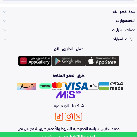
سوق قطع الغيار
الاكسسوارات
الصدامات و الشبوك
خدمات السيارات
والواجهة
الاكسسوارات
ماركات السيارات
الأكثر مبيعاً
حمل التطبيق الان
المكائن، القيرات
تويوتا
وملحقاتها
لوازم الرحلات
صيانة
طرق الدفع المتاحة
الشمعات
هيونداي
والاصطبات (الاضاءة)
اكسسوارات العناية
التلميع والعناية
الفرامل والأقمشة
شبكاتنا الاجتماعية
كيا
الزيوت و السوائل
اصلاح الطلاء
والصدمات
الأبواب، الرفرف
خدمة سعّرلي
سياسة الخصوصية
الشروط والأحكام
طرق الدفع
من نحن
نيسان
والكبوت
اضغط هنا للتواصل معنا عبر الواتساب