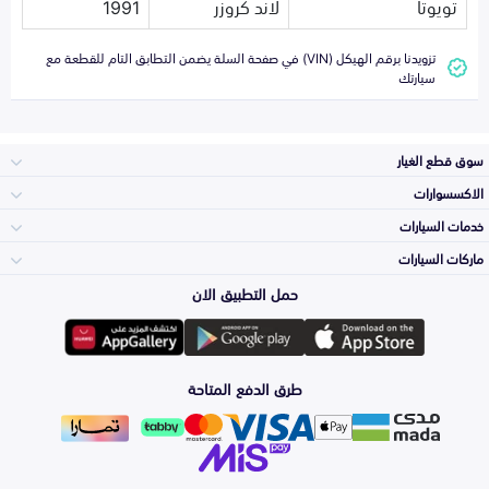
تويوتا
لاند كروزر
1991
تزويدنا برقم الهيكل (VIN) في صفحة السلة يضمن التطابق التام للقطعة مع
سيارتك
سوق قطع الغيار
الاكسسوارات
الصدامات و الشبوك
خدمات السيارات
والواجهة
الاكسسوارات
ماركات السيارات
الأكثر مبيعاً
حمل التطبيق الان
المكائن، القيرات
Toyota
وملحقاتها
لوازم الرحلات
صيانة
طرق الدفع المتاحة
الشمعات
Hyundai
والاصطبات (الاضاءة)
اكسسوارات العناية
التلميع والعناية
الفرامل والأقمشة