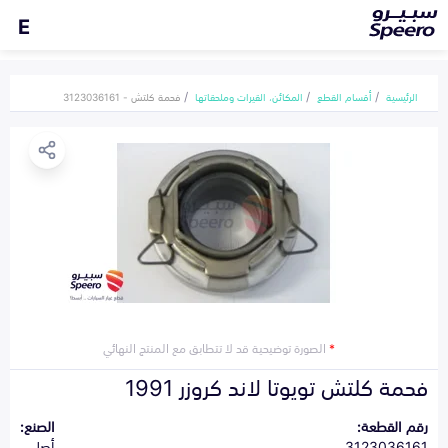
E
الرئيسية
أقسام القطع
المكائن، القيرات وملحقاتها
فحمة كلتش - 3123036161
*
الصورة توضيحية قد لا تتطابق مع المنتج النهائي
فحمة كلتش تويوتا لاند كروزر 1991
رقم القطعة:
الصنع:
3123036161
أصلي