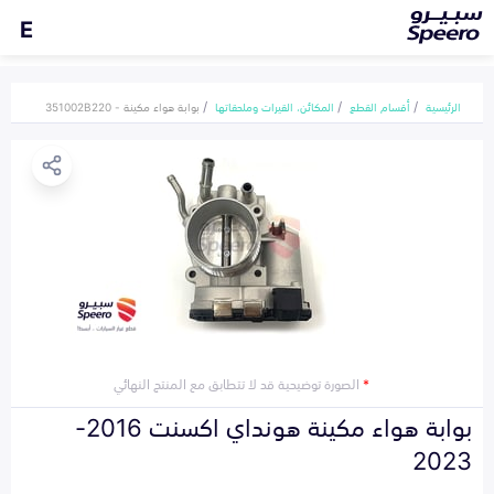
E
الرئيسية
أقسام القطع
المكائن، القيرات وملحقاتها
بوابة هواء مكينة - 351002B220
*
الصورة توضيحية قد لا تتطابق مع المنتج النهائي
بوابة هواء مكينة هونداي اكسنت 2016-
2023