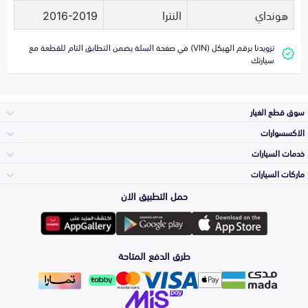
هونداي
النترا
2016-2019
تزويدنا برقم الهيكل (VIN) في صفحة السلة يضمن التطابق التام للقطعة مع
سيارتك
سوق قطع الغيار
الاكسسوارات
الصدامات و الشبوك
خدمات السيارات
والواجهة
الاكسسوارات
ماركات السيارات
الأكثر مبيعاً
حمل التطبيق الان
المكائن، القيرات
تويوتا
وملحقاتها
لوازم الرحلات
صيانة
طرق الدفع المتاحة
الشمعات
هيونداي
والاصطبات (الاضاءة)
اكسسوارات العناية
التلميع والعناية