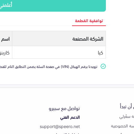
أعلمني
توافقية القطعة
الشركة المصنعة
اسم ا
كيا
كارينز
تزويدنا برقم الهيكل (VIN) في صفحة السلة يضمن التطابق التام للقطعة مع سيارتك
أن تبدأ
تواصل مع سبيرو
 سعّرلي
الدعم الفني
ة الخصوصية
support@speero.net