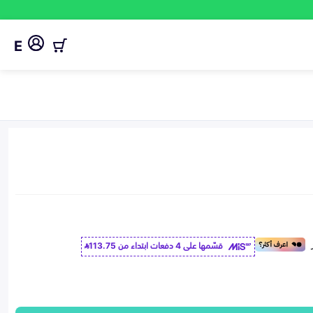
E
قسّمها على 4 دفعات ابتداء من
113.75