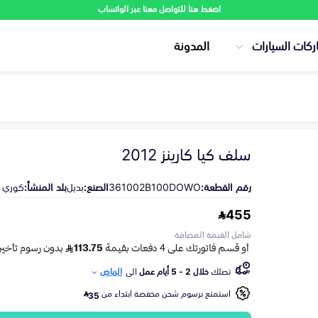
اضغط هنا للتواصل معنا عبر الواتساب
ركات السيارات
المدونة
سلف كيا كارينز 2012
رقم القطعة:
361002B100DOWO
الصنع:
بديل
بلد المنشأ:
كوري
455
شامل القيمة المضافة
تصلك
خلال 2 - 5 أيام عمل
الى
الرياض
استمتع برسوم شحن مخفضة ابتداء من
35