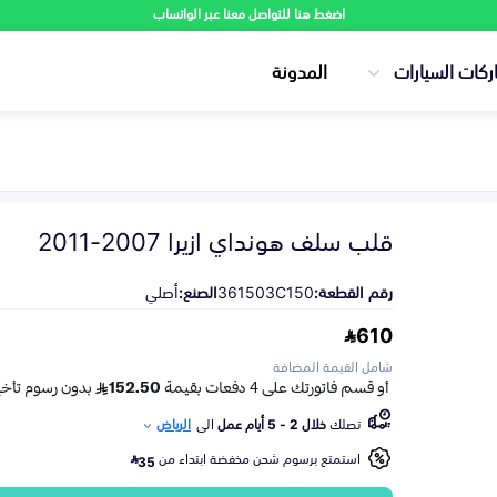
اضغط هنا للتواصل معنا عبر الواتساب
ركات السيارات
المدونة
قلب سلف هونداي ازيرا 2007-2011
رقم القطعة:
361503C150
الصنع:
أصلي
610
شامل القيمة المضافة
تصلك
خلال 2 - 5 أيام عمل
الى
الرياض
استمتع برسوم شحن مخفضة ابتداء من
35