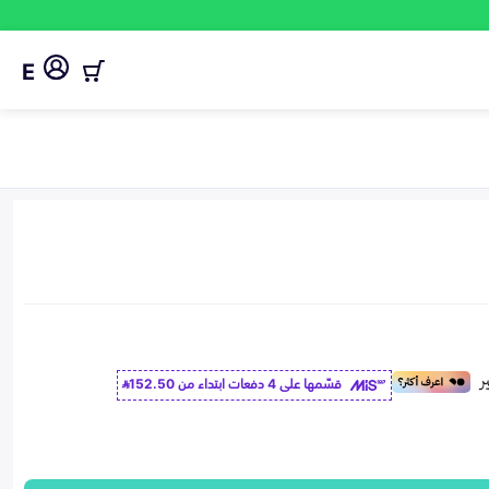
E
قسّمها على 4 دفعات ابتداء من
152.50