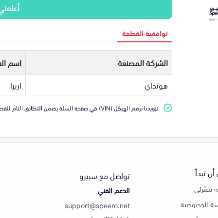
أعلمني
توافقية القطعة
الشركة المصنعة
اسم الس
هونداي
ازيرا
تزويدنا برقم الهيكل (VIN) في صفحة السلة يضمن التطابق التام للقطعة مع سيارتك
أن تبدأ
تواصل مع سبيرو
 سعّرلي
الدعم الفني
ة الخصوصية
support@speero.net