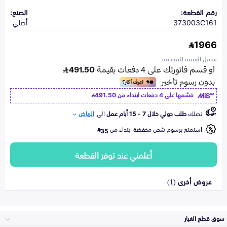
رقم القطعة:
الصنع:
373003C161
أصلي
1966
شامل القيمة المضافة
قسّمها على 4 دفعات ابتداء من
491.50
تصلك
طلب دولي خلال 7 - 15 أيام عمل
الى
الرياض
استمتع برسوم شحن مخفضة ابتداء من
35
أعلمني عند توفر القطعة
عروض أخرى (1)
سوق قطع الغيار