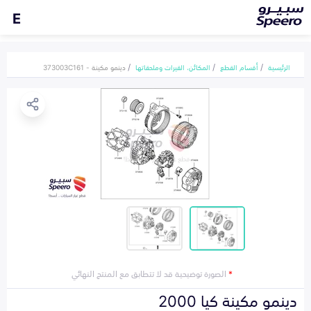
E
الرئيسية
أقسام القطع
المكائن، القيرات وملحقاتها
دينمو مكينة - 373003C161
*
الصورة توضيحية قد لا تتطابق مع المنتج النهائي
دينمو مكينة كيا 2000