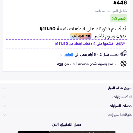
446
شامل القيمة المضافة
خصم 5%
قسّمها على 4 دفعات ابتداء من
111.50
تصلك
خلال 2 - 5 أيام عمل
الى
الرياض
استمتع برسوم شحن مخفضة ابتداء من
35
سوق قطع الغيار
الاكسسوارات
الصدامات و الشبوك
خدمات السيارات
والواجهة
الاكسسوارات
ماركات السيارات
الأكثر مبيعاً
حمل التطبيق الان
المكائن، القيرات
تويوتا
وملحقاتها