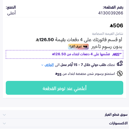
رقم القطعة:
الصنع:
4130039266
أصلي
506
شامل القيمة المضافة
قسّمها على 4 دفعات ابتداء من
126.50
تصلك
طلب دولي خلال 7 - 15 أيام عمل
الى
الرياض
استمتع برسوم شحن مخفضة ابتداء من
35
أعلمني عند توفر القطعة
سوق قطع الغيار
الاكسسوارات
الصدامات و الشبوك