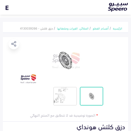
E
الرئيسية
أقسام القطع
المكائن، القيرات وملحقاتها
دزق كلتش - 4130039266
*
الصورة توضيحية قد لا تتطابق مع المنتج النهائي
دزق كلتش هونداي