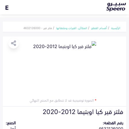
E
الرئيسية
أقسام القطع
المكائن، القيرات وملحقاتها
فلتر قير - 4632126000
*
الصورة توضيحية قد لا تتطابق مع المنتج النهائي
فلتر قير كيا اوبتيما 2012-2020
رقم القطعة:
الصنع:
4632126000
أصلي