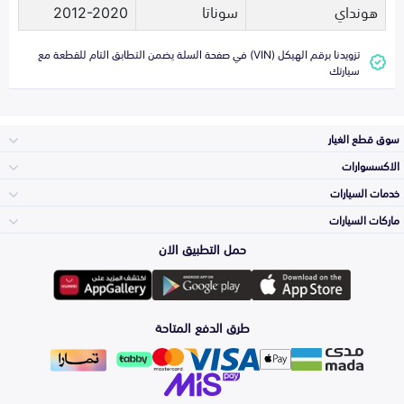
هونداي
سوناتا
2012-2020
تزويدنا برقم الهيكل (VIN) في صفحة السلة يضمن التطابق التام للقطعة مع
سيارتك
سوق قطع الغيار
الاكسسوارات
الصدامات و الشبوك
خدمات السيارات
والواجهة
الاكسسوارات
ماركات السيارات
الأكثر مبيعاً
حمل التطبيق الان
المكائن، القيرات
تويوتا
وملحقاتها
لوازم الرحلات
صيانة
طرق الدفع المتاحة
الشمعات
هيونداي
والاصطبات (الاضاءة)
اكسسوارات العناية
التلميع والعناية