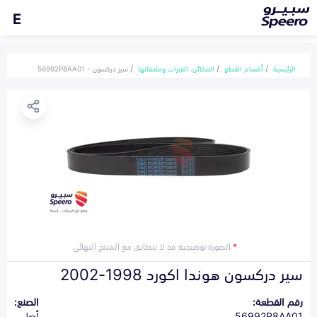
E
الرئيسية
أقسام القطع
المكائن، القيرات وملحقاتها
سير دركسون - 56992P8AA01
*
الصورة توضيحية قد لا تتطابق مع المنتج النهائي
سير دركسون هوندا اكورد 1998-2002
رقم القطعة:
الصنع:
56992P8AA01
أصلي