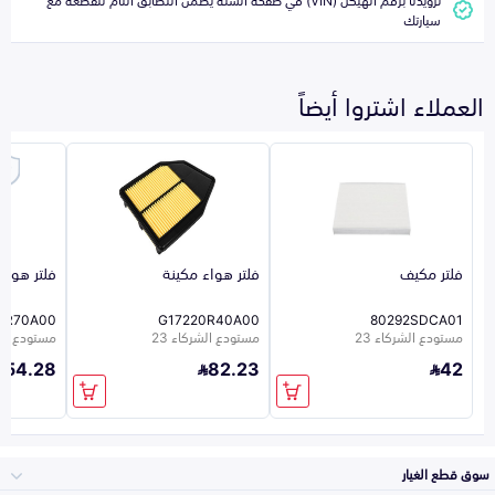
سيارتك
العملاء اشتروا أيضاً
فلتر مكيف
فلتر هواء مكينة
فلتر هواء
0R70A00
G17220R40A00
80292SDCA01
مستودع الشركاء 23
مستودع الشركاء 23
مستودع الشر
54.28
82.23
42
سوق قطع الغيار