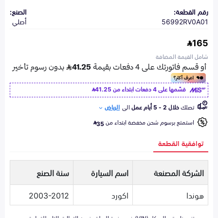
رقم القطعة:
الصنع:
56992RV0A01
أصلي
165
شامل القيمة المضافة
قسّمها على 4 دفعات ابتداء من
41.25
تصلك
خلال 2 - 5 أيام عمل
الى
الرياض
استمتع برسوم شحن مخفضة ابتداء من
35
توافقية القطعة
الشركة المصنعة
اسم السيارة
سنة الصنع
هوندا
اكورد
2003-2012
تزويدنا برقم الهيكل (VIN) في صفحة السلة يضمن التطابق التام للقطعة مع