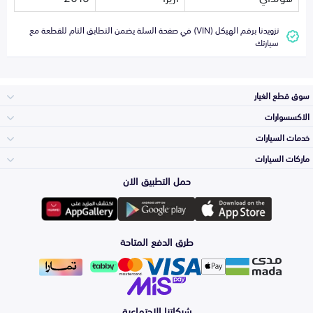
تزويدنا برقم الهيكل (VIN) في صفحة السلة يضمن التطابق التام للقطعة مع
سيارتك
سوق قطع الغيار
الاكسسوارات
الصدامات و الشبوك
خدمات السيارات
والواجهة
الاكسسوارات
ماركات السيارات
الأكثر مبيعاً
حمل التطبيق الان
المكائن، القيرات
Toyota
وملحقاتها
لوازم الرحلات
صيانة
طرق الدفع المتاحة
الشمعات
Hyundai
والاصطبات (الاضاءة)
اكسسوارات العناية
التلميع والعناية
الفرامل والأقمشة
شبكاتنا الاجتماعية
Kia