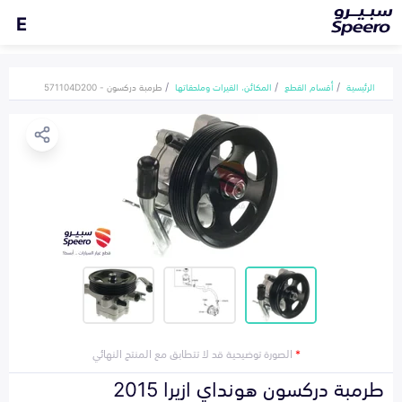
E
الرئيسية
أقسام القطع
المكائن، القيرات وملحقاتها
طرمبة دركسون - 571104D200
*
الصورة توضيحية قد لا تتطابق مع المنتج النهائي
طرمبة دركسون هونداي ازيرا 2015