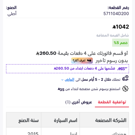
رقم القطعة:
الصنع:
571104D200
أصلي
1042
شامل القيمة المضافة
خصم 5%
قسّمها على 4 دفعات ابتداء من
260.50
تصلك
خلال 2 - 5 أيام عمل
الى
الرياض
استمتع برسوم شحن مخفضة ابتداء من
35
توافقية القطعة
عروض أخرى (1)
الشركة المصنعة
اسم السيارة
سنة الصنع
هونداي
ازيرا
2015