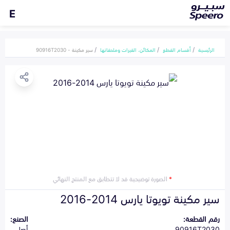
E
الرئيسية
أقسام القطع
المكائن، القيرات وملحقاتها
سير مكينة - 90916T2030
*
الصورة توضيحية قد لا تتطابق مع المنتج النهائي
سير مكينة تويوتا يارس 2014-2016
رقم القطعة:
الصنع:
90916T2030
أصلي