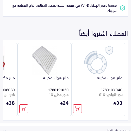
تزويدنا برقم الهيكل (VIN) في صفحة السلة يضمن التطابق التام للقطعة مع
سيارتك
العملاء اشتروا أيضاً
فلتر هواء مكينة
فلتر هواء مكينة
فلتر مكيف
3906080
1780121050
178010Y040
تاجر-الرياض-910
متجر محلي 10
تاجر-الرياض-0
38
24
33
سوق قطع الغيار