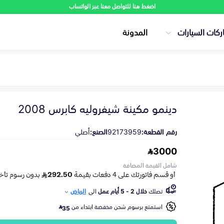
اضغط هنا للتواصل معنا عبر الواتساب
ركات السيارات
المدونة
دينمو مكينة شيفروليه كابرس 2008
رقم القطعة:
92173959
الصنع:
أصلي
3000
شامل القيمة المضافة
تصلك
خلال 2 - 5 أيام عمل
الى
الرياض
استمتع برسوم شحن مخفضة ابتداء من
35