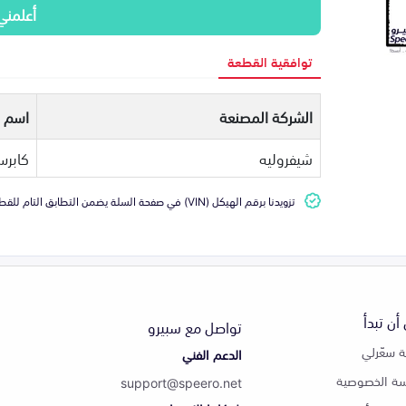
أعلمني
توافقية القطعة
الشركة المصنعة
اسم ا
شيفروليه
كابر
تزويدنا برقم الهيكل (VIN) في صفحة السلة يضمن التطابق التام للقطعة مع سيارتك
أن تبدأ
تواصل مع سبيرو
 سعّرلي
الدعم الفني
ة الخصوصية
support@speero.net