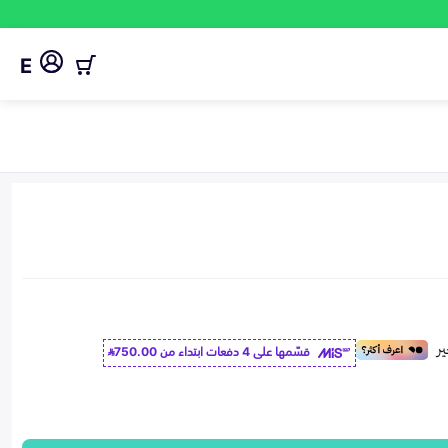
E
قسّمها على 4 دفعات ابتداء من
750.00