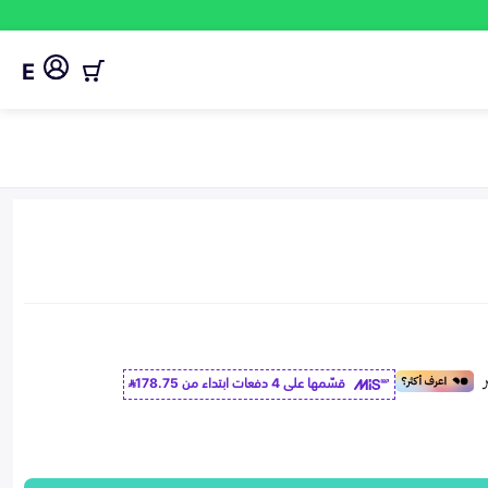
E
قسّمها على 4 دفعات ابتداء من
178.75