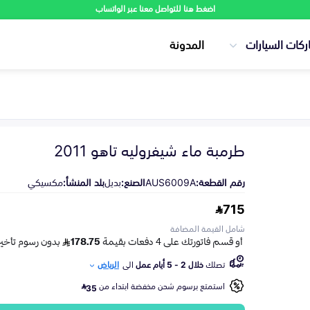
اضغط هنا للتواصل معنا عبر الواتساب
ركات السيارات
المدونة
طرمبة ماء شيفروليه تاهو 2011
رقم القطعة:
AUS6009A
الصنع:
بديل
بلد المنشأ:
مكسيكي
715
شامل القيمة المضافة
تصلك
خلال 2 - 5 أيام عمل
الى
الرياض
استمتع برسوم شحن مخفضة ابتداء من
35