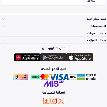
سيارتك
سوق قطع الغيار
الاكسسوارات
الصدامات و الشبوك
خدمات السيارات
والواجهة
الاكسسوارات
ماركات السيارات
الأكثر مبيعاً
حمل التطبيق الان
المكائن، القيرات
Toyota
وملحقاتها
لوازم الرحلات
صيانة
طرق الدفع المتاحة
الشمعات
Hyundai
والاصطبات (الاضاءة)
اكسسوارات العناية
التلميع والعناية
الفرامل والأقمشة
شبكاتنا الاجتماعية
Kia
الزيوت و السوائل
اصلاح الطلاء
والصدمات