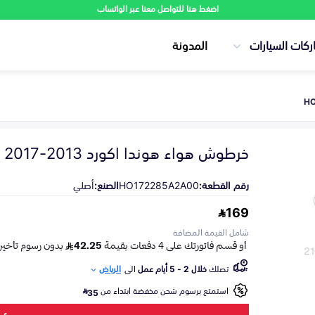
اضغط هنا للتواصل معنا عبر الواتساب
ركات السيارات
المدونة
خرطوش هواء هوندا اكورد 2013-2017
رقم القطعة:
HO172285A2A00
الصنع:
أصلي
169
شامل القيمة المضافة
تصلك
خلال 2 - 5 أيام عمل
الى
الرياض
استمتع برسوم شحن مخفضة ابتداء من
35