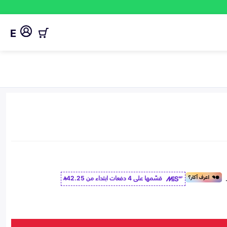
E
قسّمها على 4 دفعات ابتداء من
42.25