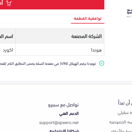
أض
توافقية القطعة
الشركة المصنعة
اسم الس
هوندا
اكورد
تزويدنا برقم الهيكل (VIN) في صفحة السلة يضمن التطابق التام للقطعة مع سيارتك
أن تبدأ
تواصل مع سبيرو
 سعّرلي
الدعم الفني
ة الخصوصية
support@speero.net
شبكاتنا الاجتماعية
وط والأحكام