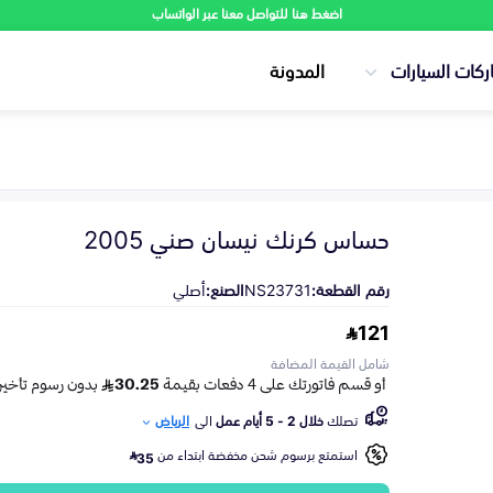
اضغط هنا للتواصل معنا عبر الواتساب
ركات السيارات
المدونة
حساس كرنك نيسان صني 2005
رقم القطعة:
NS23731
الصنع:
أصلي
121
شامل القيمة المضافة
تصلك
خلال 2 - 5 أيام عمل
الى
الرياض
استمتع برسوم شحن مخفضة ابتداء من
35