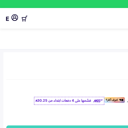
E
قسّمها على 4 دفعات ابتداء من
30.25