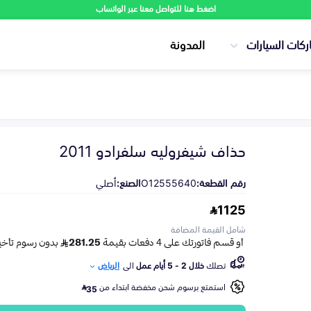
اضغط هنا للتواصل معنا عبر الواتساب
ركات السيارات
المدونة
حذاف شيفروليه سلفرادو 2011
رقم القطعة:
O12555640
الصنع:
أصلي
1125
شامل القيمة المضافة
تصلك
خلال 2 - 5 أيام عمل
الى
الرياض
استمتع برسوم شحن مخفضة ابتداء من
35