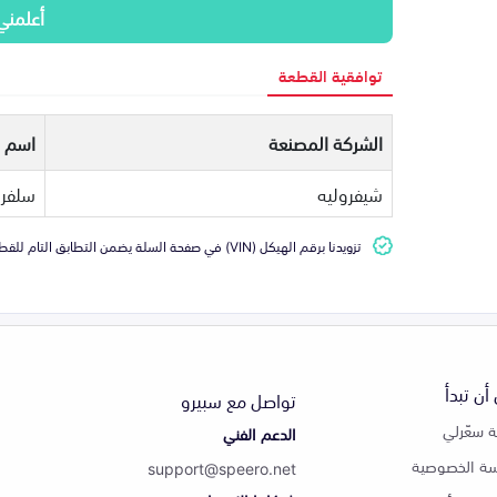
أعلمني
توافقية القطعة
الشركة المصنعة
اسم ا
شيفروليه
سلفرا
تزويدنا برقم الهيكل (VIN) في صفحة السلة يضمن التطابق التام للقطعة مع سيارتك
أن تبدأ
تواصل مع سبيرو
 سعّرلي
الدعم الفني
ة الخصوصية
support@speero.net