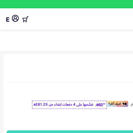
E
قسّمها على 4 دفعات ابتداء من
281.25