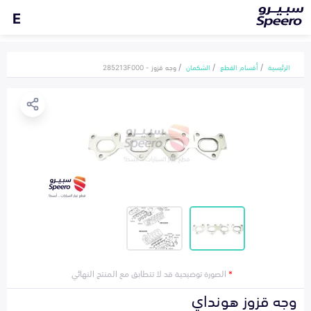
E
الرئيسية
أقسام القطع
الشكمان
وجه قزوز - 285213F000
*
الصورة توضيحية قد لا تتطابق مع المنتج النهائي
وجه قزوز هونداي