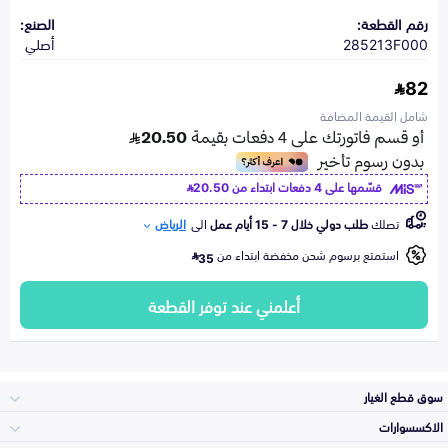
رقم القطعة:
الصنع:
285213F000
أصلي
82
شامل القيمة المضافة
قسّمها على 4 دفعات ابتداء من
20.50
تصلك
طلب دولي خلال 7 - 15 أيام عمل
الى
الرياض
استمتع برسوم شحن مخفضة ابتداء من
35
أعلمني عند توفر القطعة
سوق قطع الغيار
الاكسسوارات
الصدامات و الشبوك