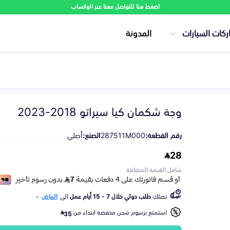
اضغط هنا للتواصل معنا عبر الواتساب
ركات السيارات
المدونة
وجة شكمان كيا سيراتو 2018-2023
رقم القطعة:
287511M000
الصنع:
أصلي
28
شامل القيمة المضافة
تصلك
طلب دولي خلال 7 - 15 أيام عمل
الى
الرياض
استمتع برسوم شحن مخفضة ابتداء من
35