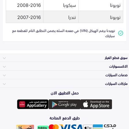
تويوتا
سيكويا
2008-2016
تويوتا
تندرا
2007-2016
تزويدنا برقم الهيكل (VIN) في صفحة السلة يضمن التطابق التام للقطعة مع
سيارتك
سوق قطع الغيار
الاكسسوارات
الصدامات و الشبوك
خدمات السيارات
والواجهة
الاكسسوارات
ماركات السيارات
الأكثر مبيعاً
حمل التطبيق الان
المكائن، القيرات
تويوتا
وملحقاتها
لوازم الرحلات
صيانة
طرق الدفع المتاحة
الشمعات
هيونداي
والاصطبات (الاضاءة)
اكسسوارات العناية