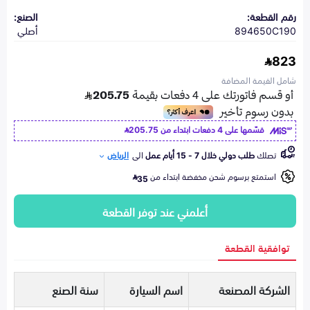
رقم القطعة:
الصنع:
894650C190
أصلي
823
شامل القيمة المضافة
قسّمها على 4 دفعات ابتداء من
205.75
تصلك
طلب دولي خلال 7 - 15 أيام عمل
الى
الرياض
استمتع برسوم شحن مخفضة ابتداء من
35
أعلمني عند توفر القطعة
توافقية القطعة
الشركة المصنعة
اسم السيارة
سنة الصنع