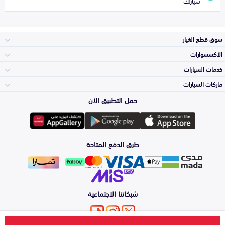
سيارتك
سوق قطع الغيار
الاكسسوارات
الصدامات و الشبوك
خدمات السيارات
والواجهة
الاكسسوارات
ماركات السيارات
الأكثر مبيعاً
حمل التطبيق الان
المكائن، القيرات
تويوتا
وملحقاتها
لوازم الرحلات
صيانة
طرق الدفع المتاحة
الشمعات
هيونداي
والاصطبات (الاضاءة)
اكسسوارات العناية
التلميع والعناية
الفرامل والأقمشة
شبكاتنا الاجتماعية
كيا
الزيوت و السوائل
حماية مقدمة السيارة