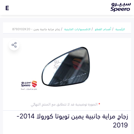
E
الرئيسية
أقسام القطع
الاكسسوارات الخارجية
زجاج مراية جانبية يمين - 8793102K20
*
الصورة توضيحية قد لا تتطابق مع المنتج النهائي
زجاج مراية جانبية يمين تويوتا كورولا 2014-
2019