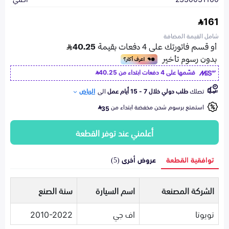
161
شامل القيمة المضافة
قسّمها على 4 دفعات ابتداء من
40.25
تصلك
طلب دولي خلال 7 - 15 أيام عمل
الى
الرياض
استمتع برسوم شحن مخفضة ابتداء من
35
أعلمني عند توفر القطعة
توافقية القطعة
عروض أخرى (5)
الشركة المصنعة
اسم السيارة
سنة الصنع
تويوتا
اف جي
2010-2022