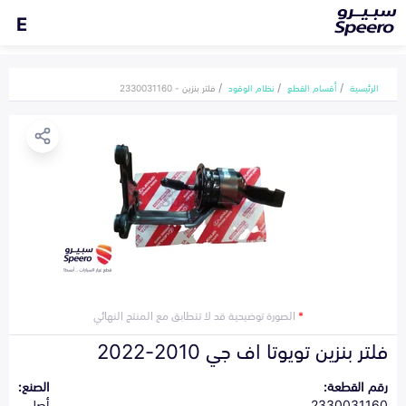
E
الرئيسية
أقسام القطع
نظام الوقود
فلتر بنزين - 2330031160
*
الصورة توضيحية قد لا تتطابق مع المنتج النهائي
فلتر بنزين تويوتا اف جي 2010-2022
رقم القطعة:
الصنع:
2330031160
أصلي