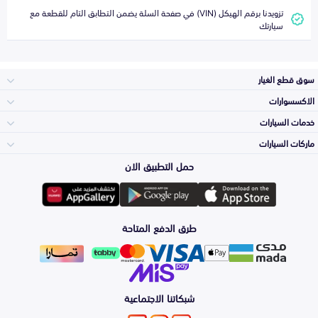
تزويدنا برقم الهيكل (VIN) في صفحة السلة يضمن التطابق التام للقطعة مع
سيارتك
سوق قطع الغيار
الاكسسوارات
الصدامات و الشبوك
خدمات السيارات
والواجهة
الاكسسوارات
ماركات السيارات
Top Selling
حمل التطبيق الان
المكائن، القيرات
Toyota
وملحقاتها
لوازم الرحلات
Periodic Services
طرق الدفع المتاحة
الشمعات
Hyundai
والاصطبات (الاضاءة)
اكسسوارات العناية
Detailing
Services
الفرامل والأقمشة
شبكاتنا الاجتماعية
Kia
الزيوت و السوائل