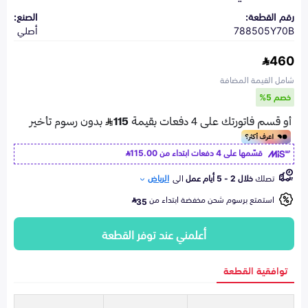
رقم القطعة:
الصنع:
788505Y70B
أصلي
460
شامل القيمة المضافة
خصم 5%
قسّمها على 4 دفعات ابتداء من
115.00
تصلك
خلال 2 - 5 أيام عمل
الى
الرياض
استمتع برسوم شحن مخفضة ابتداء من
35
أعلمني عند توفر القطعة
توافقية القطعة