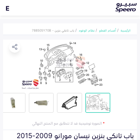
E
الرئيسية
أقسام القطع
نظام الوقود
باب تانكي بنزين - 788505Y70B
*
الصورة توضيحية قد لا تتطابق مع المنتج النهائي
باب تانكي بنزين نيسان مورانو 2009-2015