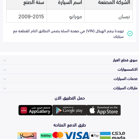
الشركة المصنعة
اسم السيارة
سنة الصنع
نيسان
مورانو
2009-2015
تزويدنا برقم الهيكل (VIN) في صفحة السلة يضمن التطابق التام للقطعة مع
سيارتك
سوق قطع الغيار
الاكسسوارات
الصدامات و الشبوك
خدمات السيارات
والواجهة
الاكسسوارات
ماركات السيارات
الأكثر مبيعاً
حمل التطبيق الان
المكائن، القيرات
تويوتا
وملحقاتها
لوازم الرحلات
صيانة
طرق الدفع المتاحة
الشمعات
هيونداي
والاصطبات (الاضاءة)
اكسسوارات العناية