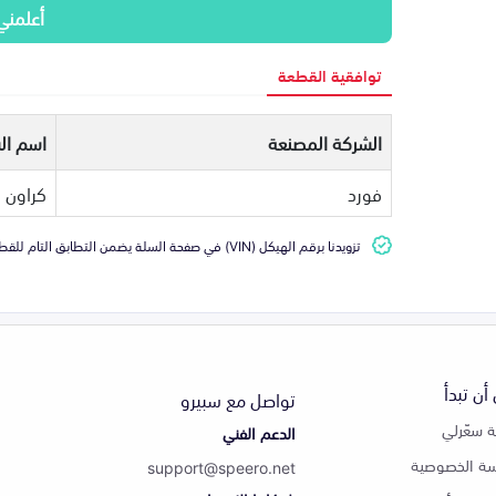
أعلمني
توافقية القطعة
الشركة المصنعة
اسم ال
فورد
كراون ف
تزويدنا برقم الهيكل (VIN) في صفحة السلة يضمن التطابق التام للقطعة مع سيارتك
أن تبدأ
تواصل مع سبيرو
 سعّرلي
الدعم الفني
ة الخصوصية
support@speero.net