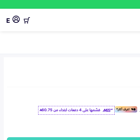
E
قسّمها على 4 دفعات ابتداء من
60.75