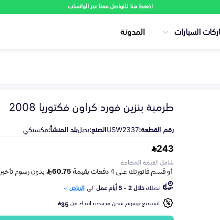
اضغط هنا للتواصل معنا عبر الواتساب
ركات السيارات
المدونة
طرمبة بنزين فورد كراون فكتوريا 2008
رقم القطعة:
USW2337
الصنع:
بديل
بلد المنشأ:
مكسيكي
243
شامل القيمة المضافة
تصلك
خلال 2 - 5 أيام عمل
الى
الرياض
استمتع برسوم شحن مخفضة ابتداء من
35