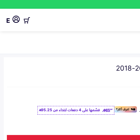
E
قسّمها على 4 دفعات ابتداء من
95.25