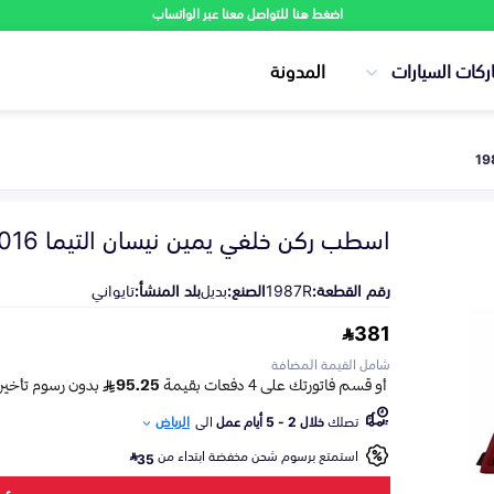
اضغط هنا للتواصل معنا عبر الواتساب
ركات السيارات
المدونة
اسطب ركن خلفي يمين نيسان التيما 2016-2018
رقم القطعة:
1987R
الصنع:
بديل
بلد المنشأ:
تايواني
381
شامل القيمة المضافة
تصلك
خلال 2 - 5 أيام عمل
الى
الرياض
استمتع برسوم شحن مخفضة ابتداء من
35