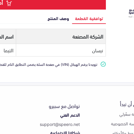
أض
توافقية القطعة
وصف المنتج
الشركة المصنعة
اسم الس
نيسان
التيما
تزويدنا برقم الهيكل (VIN) في صفحة السلة يضمن التطابق التام للقطعة مع سيارتك
أن تبدأ
تواصل مع سبيرو
 سعّرلي
الدعم الفني
ة الخصوصية
support@speero.net
شبكاتنا الاجتماعية
وط والأحكام