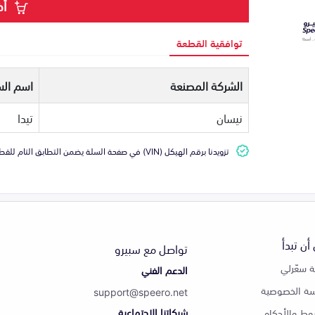
أض
توافقية القطعة
الشركة المصنعة
اسم الس
نيسان
تيدا
تزويدنا برقم الهيكل (VIN) في صفحة السلة يضمن التطابق التام للقطعة مع سيارتك
أن تبدأ
تواصل مع سبيرو
 سعّرلي
الدعم الفني
ة الخصوصية
support@speero.net
شبكاتنا الاجتماعية
وط والأحكام