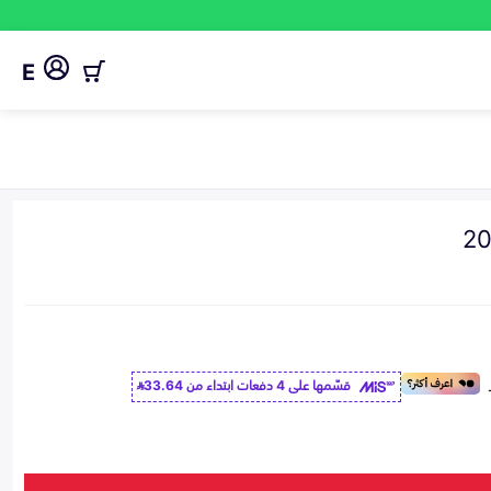
E
قسّمها على 4 دفعات ابتداء من
33.64