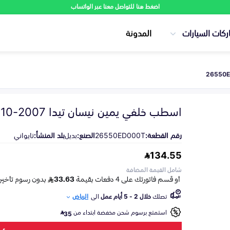
اضغط هنا للتواصل معنا عبر الواتساب
ركات السيارات
المدونة
اسطب خلفي يمين نيسان تيدا 2007-2010
رقم القطعة:
26550ED000T
الصنع:
بديل
بلد المنشأ:
تايواني
134.55
شامل القيمة المضافة
تصلك
خلال 2 - 5 أيام عمل
الى
الرياض
استمتع برسوم شحن مخفضة ابتداء من
35