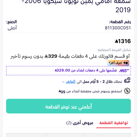
2019
رقم القطعة:
الصنع:
811300C051
أصلي
1316
شامل القيمة المضافة
قسّمها على 4 دفعات ابتداء من
329.00
تصلك
خلال 2 - 5 أيام عمل
الى
الرياض
استمتع برسوم شحن مخفضة ابتداء من
35
أعلمني عند توفر القطعة
توافقية القطعة
عروض أخرى (2)