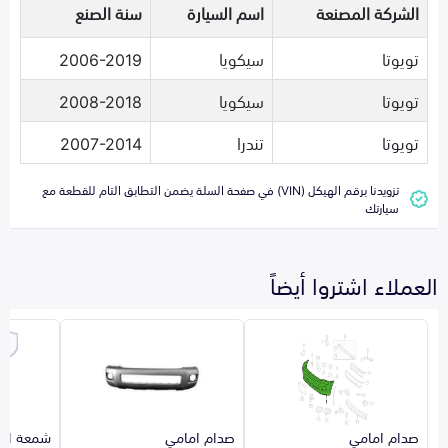
الشركة المصنعة
اسم السيارة
سنة الصنع
تويوتا
سيكويا
2006-2019
تويوتا
سيكويا
2008-2018
تويوتا
تندرا
2007-2014
تزويدنا برقم الهيكل (VIN) في صفحة السلة يضمن التطابق التام للقطعة مع
سيارتك
العملاء اشتروا أيضاً
صدام امامي
صدام امامي
شمعة اما