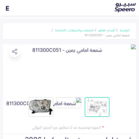
E
الرئيسية
أقسام القطع
الشمعات والاصطبات (الاضاءة)
شمعة امامي يمين - 811300C051
*
الصورة توضيحية قد لا تتطابق مع المنتج النهائي
شمعة امامي يمين تويوتا سيكويا 2006-