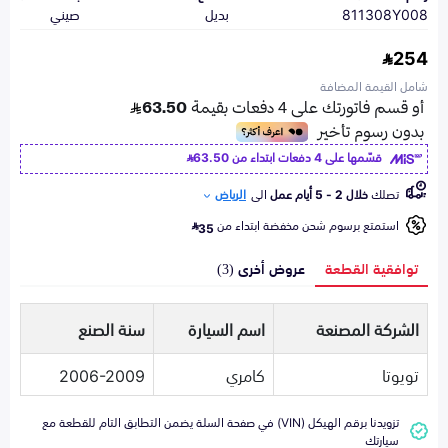
811308Y008
بديل
صيني
254
شامل القيمة المضافة
قسّمها على 4 دفعات ابتداء من
63.50
تصلك
خلال 2 - 5 أيام عمل
الى
الرياض
استمتع برسوم شحن مخفضة ابتداء من
35
توافقية القطعة
عروض أخرى (3)
الشركة المصنعة
اسم السيارة
سنة الصنع
تويوتا
كامري
2006-2009
تزويدنا برقم الهيكل (VIN) في صفحة السلة يضمن التطابق التام للقطعة مع
سيارتك