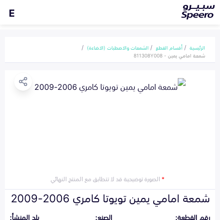
E
الرئيسية
أقسام القطع
الشمعات والاصطبات (الاضاءة)
شمعة امامي يمين - 811308Y008
*
الصورة توضيحية قد لا تتطابق مع المنتج النهائي
شمعة امامي يمين تويوتا كامري 2006-2009
رقم القطعة:
الصنع:
بلد المنشأ: