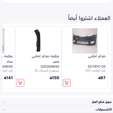
العملاء اشتروا أيضاً
صدام امامي
عظمة صدام امامي
عظمة صدا
يمين
يسار
3606040
5253506050
52119YC120
تاجر-الرياض-910
مستودع الشركاء 30
تاجر-الرياض-0
141
150
97
سوق قطع الغيار
الاكسسوارات