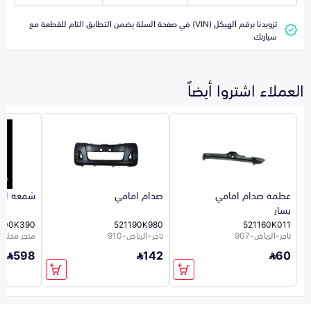
تزويدنا برقم الهيكل (VIN) في صفحة السلة يضمن التطابق التام للقطعة مع
سيارتك
العملاء اشتروا أيضاً
عظمة صدام امامي
صدام امامي
شمعة اما
يسار
300K390
521190K980
521160K011
تاجر-الرياض-907
تاجر-الرياض-910
متجر محلي 10
598
142
60