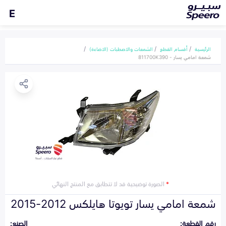
E
الرئيسية
أقسام القطع
الشمعات والاصطبات (الاضاءة)
شمعة امامي يسار - 811700K390
*
الصورة توضيحية قد لا تتطابق مع المنتج النهائي
شمعة امامي يسار تويوتا هايلكس 2012-2015
رقم القطعة:
الصنع: