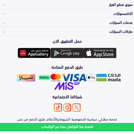
سوق قطع الغيار
الاكسسوارات
الصدامات و الشبوك
خدمات السيارات
والواجهة
الاكسسوارات
ماركات السيارات
الأكثر مبيعاً
حمل التطبيق الان
المكائن، القيرات
تويوتا
وملحقاتها
لوازم الرحلات
صيانة
طرق الدفع المتاحة
الشمعات
هيونداي
والاصطبات (الاضاءة)
اكسسوارات العناية
التلميع والعناية
الفرامل والأقمشة
شبكاتنا الاجتماعية
كيا
الزيوت و السوائل
حماية مقدمة السيارة
الأبواب، الرفرف
خدمة سعّرلي
سياسة الخصوصية
الشروط والأحكام
طرق الدفع
من نحن
نيسان
والكبوت
اضغط هنا للتواصل معنا عبر الواتساب