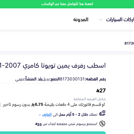
اضغط هنا للتواصل معنا عبر الواتساب
ركات السيارات
المدونة
اسطب رفرف يمين تويوتا كامري 2007-2011
رقم القطعة:
8173030131
الصنع:
بديل
بلد المنشأ:
صيني
27
شامل القيمة المضافة
تصلك
خلال 2 - 5 أيام عمل
الى
الرياض
استمتع برسوم شحن مخفضة ابتداء من
35