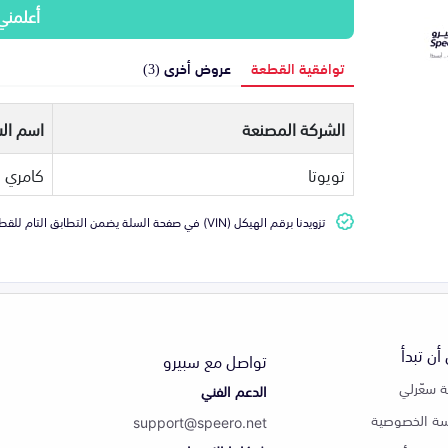
أعلمني
توافقية القطعة
عروض أخرى (3)
الشركة المصنعة
اسم الس
تويوتا
كامري
تزويدنا برقم الهيكل (VIN) في صفحة السلة يضمن التطابق التام للقطعة مع سيارتك
أن تبدأ
تواصل مع سبيرو
 سعّرلي
الدعم الفني
ة الخصوصية
support@speero.net