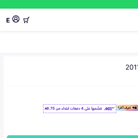
E
قسّمها على 4 دفعات ابتداء من
6.75