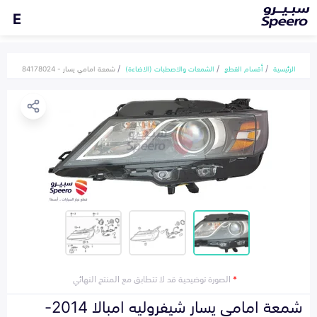
E
الرئيسية
أقسام القطع
الشمعات والاصطبات (الاضاءة)
شمعة امامي يسار - 84178024
*
الصورة توضيحية قد لا تتطابق مع المنتج النهائي
شمعة امامي يسار شيفروليه امبالا 2014-