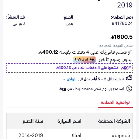
2019
رقم القطعة:
الصنع:
بلد المنشأ:
84178024
بديل
تايواني
1600.5
شامل القيمة المضافة
قسّمها على 4 دفعات ابتداء من
400.13
تصلك
خلال 2 - 5 أيام عمل
الى
الرياض
استمتع برسوم شحن مخفضة ابتداء من
35
توافقية القطعة
الشركة المصنعة
اسم السيارة
سنة الصنع
شيفروليه
امبالا
2014-2019