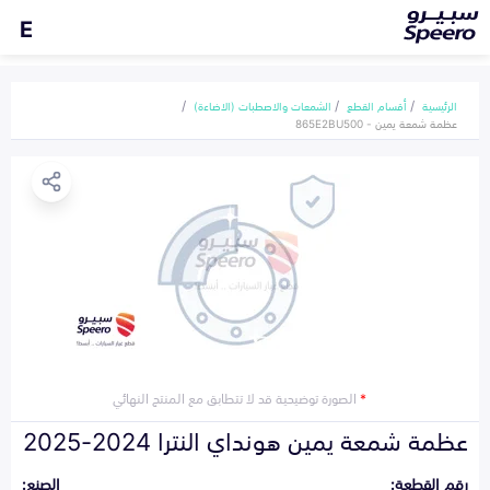
E
الرئيسية
أقسام القطع
الشمعات والاصطبات (الاضاءة)
عظمة شمعة يمين - 865E2BU500
*
الصورة توضيحية قد لا تتطابق مع المنتج النهائي
عظمة شمعة يمين هونداي النترا 2024-2025
رقم القطعة:
الصنع: