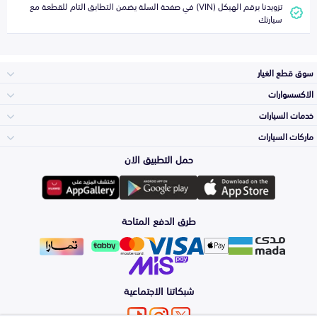
تزويدنا برقم الهيكل (VIN) في صفحة السلة يضمن التطابق التام للقطعة مع
سيارتك
سوق قطع الغيار
الاكسسوارات
الصدامات و الشبوك
خدمات السيارات
والواجهة
الاكسسوارات
ماركات السيارات
الأكثر مبيعاً
حمل التطبيق الان
المكائن، القيرات
تويوتا
وملحقاتها
لوازم الرحلات
صيانة
طرق الدفع المتاحة
الشمعات
هيونداي
والاصطبات (الاضاءة)
اكسسوارات العناية
التلميع والعناية
الفرامل والأقمشة
شبكاتنا الاجتماعية
كيا
الزيوت و السوائل