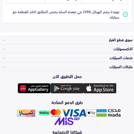
تزويدنا برقم الهيكل (VIN) في صفحة السلة يضمن التطابق التام للقطعة مع
سيارتك
سوق قطع الغيار
الاكسسوارات
الصدامات و الشبوك
خدمات السيارات
والواجهة
الاكسسوارات
ماركات السيارات
الأكثر مبيعاً
حمل التطبيق الان
المكائن، القيرات
Toyota
وملحقاتها
لوازم الرحلات
صيانة
طرق الدفع المتاحة
الشمعات
Hyundai
والاصطبات (الاضاءة)
اكسسوارات العناية
التلميع والعناية
الفرامل والأقمشة
شبكاتنا الاجتماعية
Kia