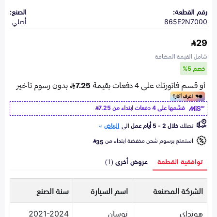
رقم القطعة:
الصنع:
865E2N7000
أصلي
29
شامل القيمة المضافة
خصم 5%
قسّمها على 4 دفعات ابتداء من
7.25
تصلك
خلال 2 - 5 أيام عمل
الى
الرياض
استمتع برسوم شحن مخفضة ابتداء من
35
توافقية القطعة
عروض أخرى (1)
الشركة المصنعة
اسم السيارة
سنة الصنع
هونداي
توسان
2021-2024