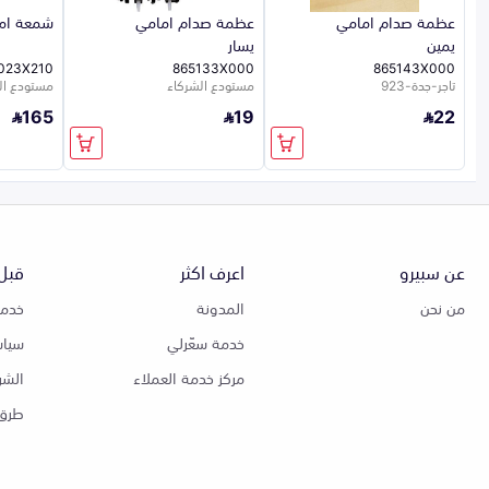
عظمة صدام امامي
عظمة صدام امامي
شمعة اما
يمين
يسار
023X210
865133X000
865143X000
تاجر-جدة-923
مستودع الشركاء
مستودع الشر
165
19
22
عن سبيرو
اعرف اكثر
قبل 
من نحن
المدونة
خدمة
خدمة سعّرلي
سياس
مركز خدمة العملاء
الشر
طرق 