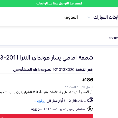
اضغط هنا للتواصل معنا عبر الواتساب
ركات السيارات
المدونة
شمعة امامي يسار هونداي النترا 2011-2013
رقم القطعة:
921013X020
الصنع:
بديل
بلد المنشأ:
صيني
186
شامل القيمة المضافة
تصلك
خلال 2 - 5 أيام عمل
الى
الرياض
استمتع برسوم شحن مخفضة ابتداء من
35