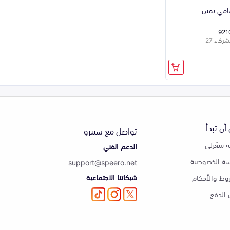
مي يمين
921
كاء 27
أن تبدأ
تواصل مع سبيرو
 سعّرلي
الدعم الفني
ة الخصوصية
support@speero.net
شبكاتنا الاجتماعية
وط والأحكام
الدفع