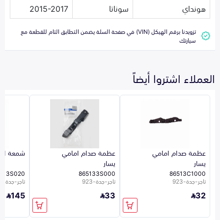
هونداي
سوناتا
2015-2017
تزويدنا برقم الهيكل (VIN) في صفحة السلة يضمن التطابق التام للقطعة مع
سيارتك
العملاء اشتروا أيضاً
عظمة صدام امامي
عظمة صدام امامي
شمعة اما
يسار
يسار
013S020
865133S000
86513C1000
تاجر-جدة-923
تاجر-جدة-923
تاجر-جدة-923
145
33
32