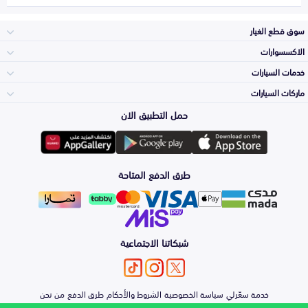
سوق قطع الغيار
الاكسسوارات
الصدامات و الشبوك
خدمات السيارات
والواجهة
الاكسسوارات
ماركات السيارات
الأكثر مبيعاً
حمل التطبيق الان
المكائن، القيرات
Toyota
وملحقاتها
لوازم الرحلات
صيانة
طرق الدفع المتاحة
الشمعات
Hyundai
والاصطبات (الاضاءة)
اكسسوارات العناية
التلميع والعناية
الفرامل والأقمشة
شبكاتنا الاجتماعية
Kia
الزيوت و السوائل
حماية مقدمة السيارة
الأبواب، الرفرف
خدمة سعّرلي
سياسة الخصوصية
الشروط والأحكام
طرق الدفع
من نحن
Nissan
والكبوت