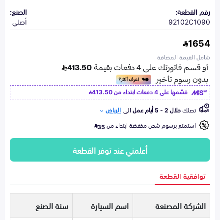
رقم القطعة:
الصنع:
92102C1090
أصلي
1654
شامل القيمة المضافة
قسّمها على 4 دفعات ابتداء من
413.50
تصلك
خلال 2 - 5 أيام عمل
الى
الرياض
استمتع برسوم شحن مخفضة ابتداء من
35
أعلمني عند توفر القطعة
توافقية القطعة
الشركة المصنعة
اسم السيارة
سنة الصنع