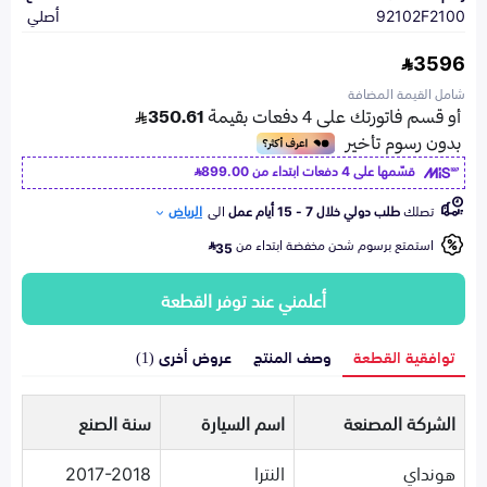
92102F2100
أصلي
3596
شامل القيمة المضافة
قسّمها على 4 دفعات ابتداء من
899.00
تصلك
طلب دولي خلال 7 - 15 أيام عمل
الى
الرياض
استمتع برسوم شحن مخفضة ابتداء من
35
أعلمني عند توفر القطعة
توافقية القطعة
وصف المنتج
عروض أخرى (1)
الشركة المصنعة
اسم السيارة
سنة الصنع
هونداي
النترا
2017-2018