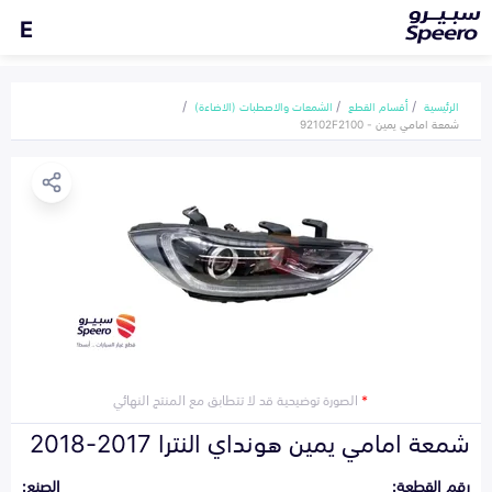
E
الرئيسية
أقسام القطع
الشمعات والاصطبات (الاضاءة)
شمعة امامي يمين - 92102F2100
*
الصورة توضيحية قد لا تتطابق مع المنتج النهائي
شمعة امامي يمين هونداي النترا 2017-2018
رقم القطعة:
الصنع: