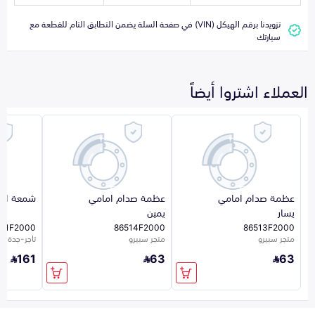
تزويدنا برقم الهيكل (VIN) في صفحة السلة يضمن التطابق التام للقطعة مع
سيارتك
العملاء اشتروا أيضاً
عظمة صدام امامي
عظمة صدام امامي
شمعة اما
يسار
يمين
101F2000
86514F2000
86513F2000
متجر سبيرو
متجر سبيرو
تاجر-جدة-923
161
63
63