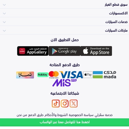
سوق قطع الغيار
الاكسسوارات
الصدامات و الشبوك
خدمات السيارات
والواجهة
الاكسسوارات
ماركات السيارات
الأكثر مبيعاً
حمل التطبيق الان
المكائن، القيرات
تويوتا
وملحقاتها
لوازم الرحلات
صيانة
طرق الدفع المتاحة
الشمعات
هيونداي
والاصطبات (الاضاءة)
اكسسوارات العناية
التلميع والعناية
الفرامل والأقمشة
شبكاتنا الاجتماعية
كيا
الزيوت و السوائل
حماية مقدمة السيارة
الأبواب، الرفرف
خدمة سعّرلي
سياسة الخصوصية
الشروط والأحكام
طرق الدفع
من نحن
نيسان
والكبوت
اضغط هنا للتواصل معنا عبر الواتساب